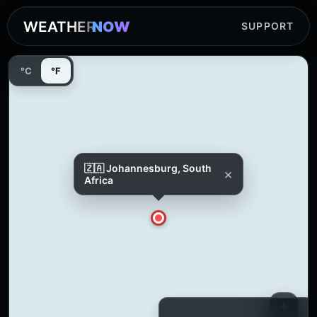
WEATHER
NOW
SUPPORT
°C
°F
🇿🇦 Johannesburg, South
×
Africa