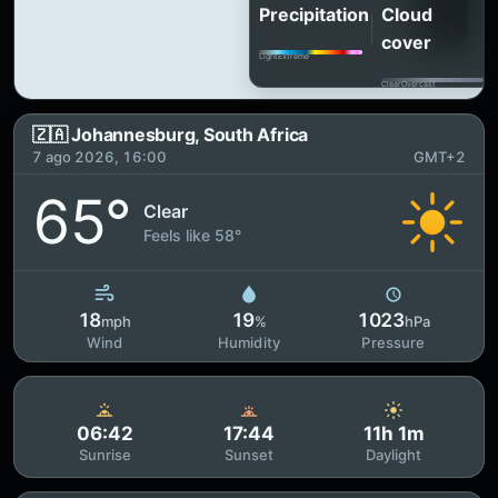
Precipitation
Cloud
cover
Light
Extreme
Clear
Overcast
🇿🇦 Johannesburg, South Africa
7 ago 2026, 16:00
GMT+2
65°
Clear
Feels like 58°
18
19
1023
mph
%
hPa
Wind
Humidity
Pressure
06:42
17:44
11h 1m
Sunrise
Sunset
Daylight