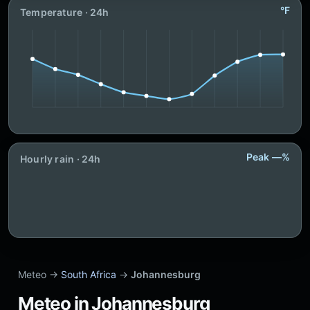
°F
Temperature · 24h
Peak —%
Hourly rain · 24h
Meteo →
South Africa
→
Johannesburg
Meteo in Johannesburg