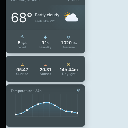
68°
Partly cloudy
Feels like 73°
5
91
1020
mph
%
hPa
Wind
Humidity
Pressure
05:47
20:31
14h 44m
Sunrise
Sunset
Daylight
Temperature · 24h
°F