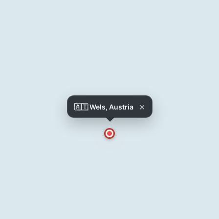
×
🇦🇹 Wels, Austria