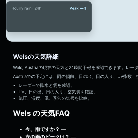
Hourly rain · 24h
Peak —%
Welsの天気詳細
Wels, Austriaの現在の天気と24時間予報を確認できま
Austriaでの予定には、雨の傾向、日の出、日の入り、UV指数
レーダーで降水と雲を確認。
UV、日の出、日の入り、空気質を確認。
気圧、湿度、風、季節の気候を比較。
Wels の天気FAQ
今、雨ですか？
—
次の雨のピークは？
—