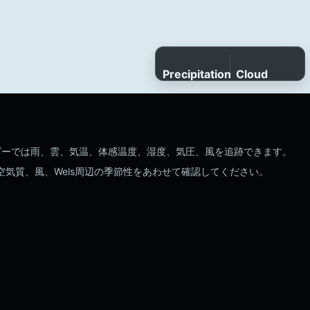
Precipitation
Cloud
cover
Light
Extreme
Clear
Overcast
す。レーダーでは雨、雲、気温、体感温度、湿度、気圧、風を追跡できます。
、空気質、風、Wels周辺の季節性をあわせて確認してください。