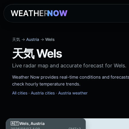
WEATHER
NOW
天気 →
Austria
→
Wels
天気 Wels
Live radar map and accurate forecast for Wels.
Weather Now provides real-time conditions and forecasts f
check hourly temperature trends.
All cities
·
Austria cities
·
Austria weather
🇦🇹 Wels, Austria
2026/08/07 4:09
GMT+2