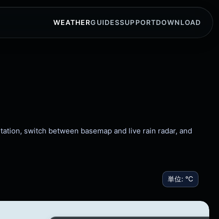
WEATHER
GUIDES
SUPPORT
DOWNLOAD
itation, switch between basemap and live rain radar, and
単位:
°C