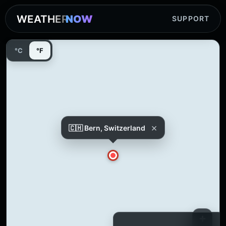
WEATHER
NOW
SUPPORT
°C
°F
×
🇨🇭 Bern, Switzerland