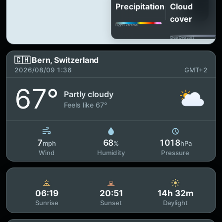
Precipitation
Cloud
cover
Light
Extreme
Clear
Overcast
🇨🇭 Bern, Switzerland
2026/08/09 1:36
GMT+2
67°
Partly cloudy
Feels like 67°
7
68
1018
mph
%
hPa
Wind
Humidity
Pressure
06:19
20:51
14h 32m
Sunrise
Sunset
Daylight