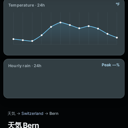
°F
Temperature · 24h
Peak —%
Hourly rain · 24h
天気 →
Switzerland
→
Bern
天気 Bern