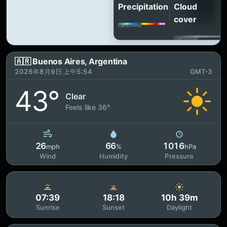
Precipitation
Cloud
cover
Light
Extreme
Clear
Overcast
🇦🇷 Buenos Aires, Argentina
2026年8月9日 上午5:54
GMT-3
43°
Clear
Feels like 36°
26
66
1016
mph
%
hPa
Wind
Humidity
Pressure
07:39
18:18
10h 39m
Sunrise
Sunset
Daylight