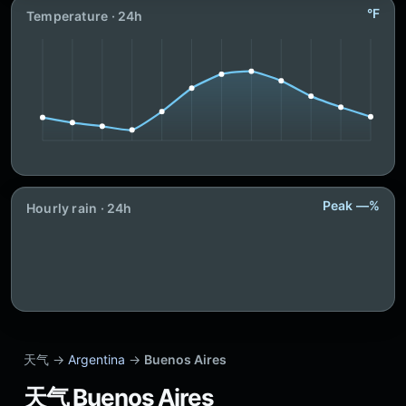
°F
Temperature · 24h
Peak —%
Hourly rain · 24h
天气 →
Argentina
→
Buenos Aires
天气 Buenos Aires