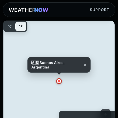
WEATHER
NOW
SUPPORT
°C
°F
🇦🇷 Buenos Aires,
×
Argentina