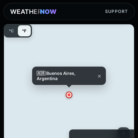
WEATHER
NOW
SUPPORT
°C
°F
🇦🇷 Buenos Aires,
×
Argentina