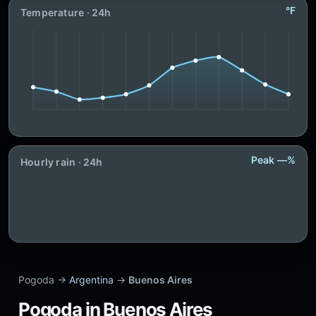
°F
Temperature · 24h
Peak —%
Hourly rain · 24h
Pogoda →
Argentina
→
Buenos Aires
Pogoda in Buenos Aires