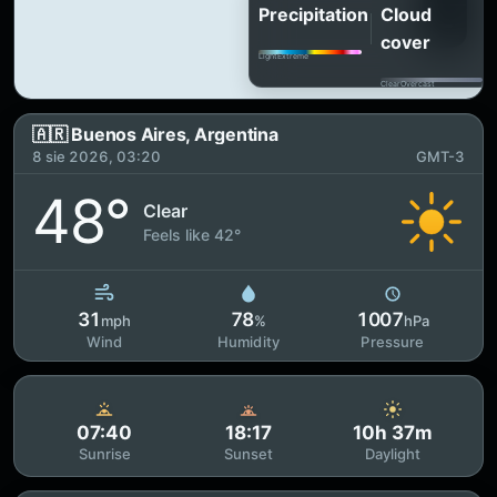
Precipitation
Cloud
cover
Light
Extreme
Clear
Overcast
🇦🇷 Buenos Aires, Argentina
8 sie 2026, 03:20
GMT-3
48°
Clear
Feels like 42°
31
78
1007
mph
%
hPa
Wind
Humidity
Pressure
07:40
18:17
10h 37m
Sunrise
Sunset
Daylight