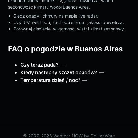
i zachod slonca, indeks UV, jakosc powietrza, wiatr i
sezonowosc klimatu wokol Buenos Aires.
Sledz opady i chmury na mapie live radar.
Uzyj UV, wschodu, zachodu slonca i jakosci powietrza.
Porownaj cisnienie, wilgotnosc, wiatr i klimat sezonowy.
FAQ o pogodzie w Buenos Aires
Czy teraz pada?
—
Kiedy następny szczyt opadów?
—
Temperatura dzień / noc?
—
© 2002–2026 Weather NOW by
DeluxeWare